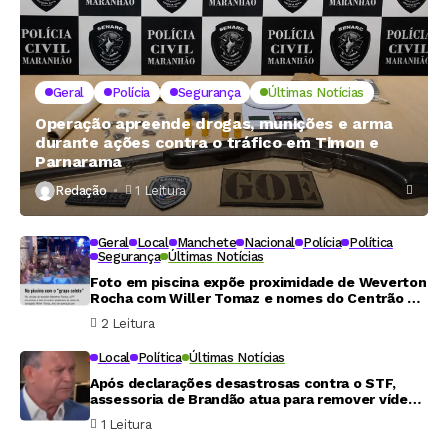
Geral
Polícia
Segurança
Últimas Notícias
Operação apreende drogas, munições e arma
durante ações contra o tráfico em Timon e
Parnarama
Redação
1 Leitura
Geral
Local
Manchete
Nacional
Polícia
Política
Segurança
Últimas Notícias
Foto em piscina expõe proximidade de Weverton
Rocha com Willer Tomaz e nomes do Centrão e
da direita
2 Leitura
Local
Política
Últimas Notícias
Após declarações desastrosas contra o STF,
assessoria de Brandão atua para remover vídeos
do ar
1 Leitura