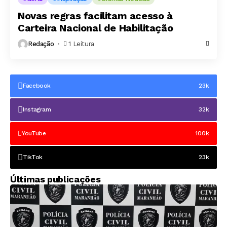
Novas regras facilitam acesso à
Carteira Nacional de Habilitação
Redação
1 Leitura
Facebook
23k
Instagram
32k
YouTube
100k
TikTok
23k
Últimas publicações