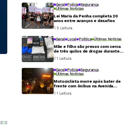
Geral
Polícia
Segurança
Últimas Notícias
Lei Maria da Penha completa 20
anos entre avanços e desafios
5 Leitura
Geral
Local
Política
Últimas Notícias
Mãe e filho são presos com cerca
de três quilos de drogas durante
operação policial no Maranhão
1 Leitura
Geral
Polícia
Segurança
Últimas Notícias
Motociclista morre após bater de
frente com ônibus na Avenida
Tancredo Neves, em São Luís
1 Leitura