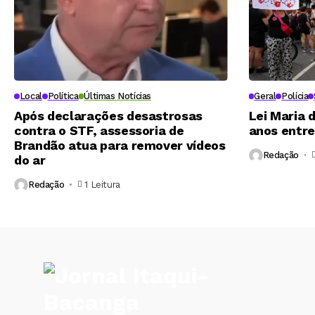
Local
Política
Últimas Notícias
Geral
Polícia
Após declarações desastrosas
Lei Maria 
contra o STF, assessoria de
anos entre
Brandão atua para remover vídeos
Redação
do ar
Redação
1 Leitura