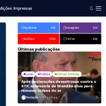
dições Impressas
Facebook
23k
Instagram
32k
YouTube
100k
TikTok
23k
Últimas publicações
Local
Política
Últimas Notícias
Após declarações desastrosas contra o
STF, assessoria de Brandão atua para
remover vídeos do ar
Redação
1 Leitura