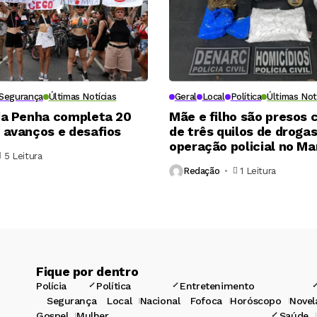
Segurança
Últimas Notícias
Geral
Local
Política
Últimas Not
da Penha completa 20
Mãe e filho são presos
 avanços e desafios
de três quilos de droga
operação policial no M
5 Leitura
Redação
1 Leitura
Fique por dentro
Polícia
Política
Entretenimento
Segurança
Local
Nacional
Fofoca
Horóscopo
Novel
Gospel
Mulher
Saúde