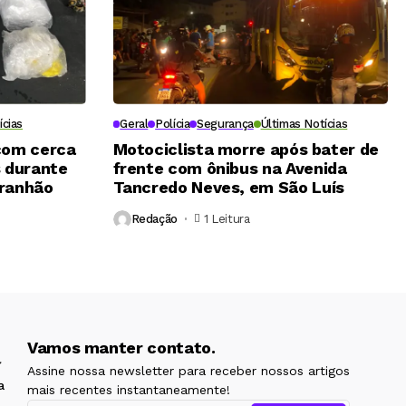
ícias
Geral
Polícia
Segurança
Últimas Notícias
 com cerca
Motociclista morre após bater de
s durante
frente com ônibus na Avenida
aranhão
Tancredo Neves, em São Luís
Redação
1 Leitura
Vamos manter contato.
Assine nossa newsletter para receber nossos artigos
a
mais recentes instantaneamente!