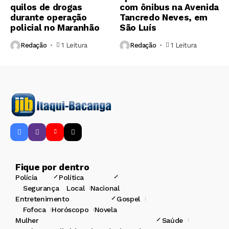
quilos de drogas
com ônibus na Avenida
durante operação
Tancredo Neves, em
policial no Maranhão
São Luís
Redação
1 Leitura
Redação
1 Leitura
Fique por dentro
Polícia
Política
Segurança
Local
Nacional
Entretenimento
Gospel
Fofoca
Horóscopo
Novela
Mulher
Saúde