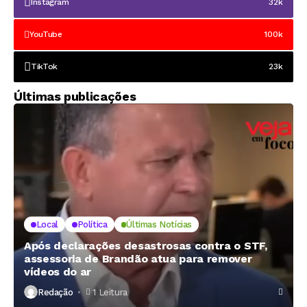
Instagram
32k
YouTube
100k
TikTok
23k
Últimas publicações
Local
Política
Últimas Notícias
Após declarações desastrosas contra o STF,
assessoria de Brandão atua para remover
vídeos do ar
Redação
1 Leitura