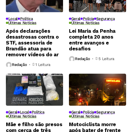
Local
Política
Geral
Polícia
Segurança
Últimas Notícias
Últimas Notícias
Após declarações
Lei Maria da Penha
desastrosas contra o
completa 20 anos
STF, assessoria de
entre avanços e
Brandão atua para
desafios
remover vídeos do ar
Redação
5 Leitura
Redação
1 Leitura
Geral
Local
Política
Geral
Polícia
Segurança
Últimas Notícias
Últimas Notícias
Mãe e filho são presos
Motociclista morre
com cerca de três
após bater de frente