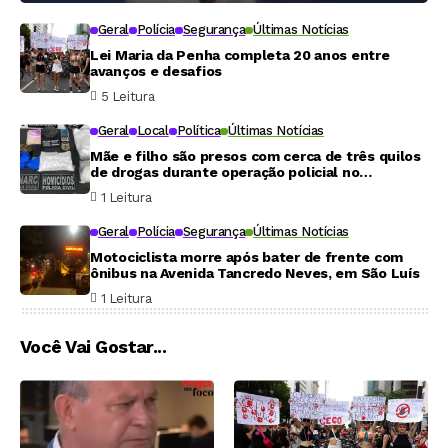
Geral
Polícia
Segurança
Últimas Notícias
Lei Maria da Penha completa 20 anos entre
avanços e desafios
5 Leitura
Geral
Local
Política
Últimas Notícias
Mãe e filho são presos com cerca de três quilos
de drogas durante operação policial no
Maranhão
1 Leitura
Geral
Polícia
Segurança
Últimas Notícias
Motociclista morre após bater de frente com
ônibus na Avenida Tancredo Neves, em São Luís
1 Leitura
Você Vai Gostar...