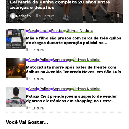
Lei Maria da Penha completa 20 anos entre
avanços e desafios
Redação
5 Leitura
Geral
Local
Política
Últimas Notícias
Mãe e filho são presos com cerca de três quilos
de drogas durante operação policial no
Maranhão
1 Leitura
Geral
Polícia
Segurança
Últimas Notícias
Motociclista morre após bater de frente com
ônibus na Avenida Tancredo Neves, em São Luís
1 Leitura
Geral
Polícia
Segurança
Últimas Notícias
Polícia Civil prende jovem suspeito de vender
cigarros eletrônicos em shopping no Leste
Maranhense
1 Leitura
Você Vai Gostar...