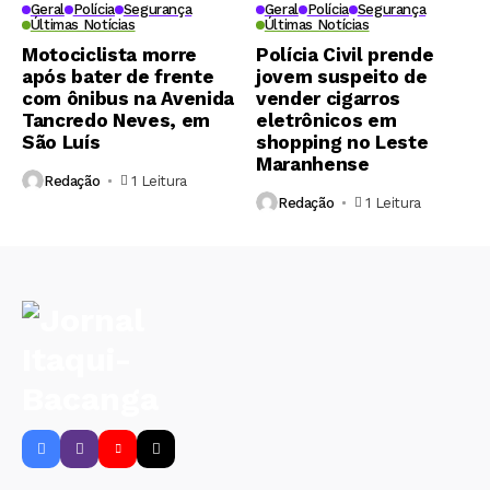
Geral
Polícia
Segurança
Geral
Polícia
Segurança
Últimas Notícias
Últimas Notícias
Motociclista morre
Polícia Civil prende
após bater de frente
jovem suspeito de
com ônibus na Avenida
vender cigarros
Tancredo Neves, em
eletrônicos em
São Luís
shopping no Leste
Maranhense
Redação
1 Leitura
Redação
1 Leitura