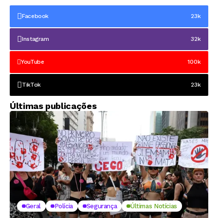
Facebook
23k
Instagram
32k
YouTube
100k
TikTok
23k
Últimas publicações
Geral
Polícia
Segurança
Últimas Notícias