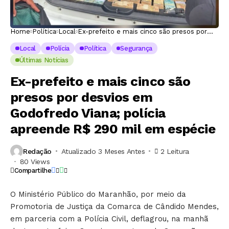
Home
Política
Local
Ex-prefeito e mais cinco são presos por
desvios em Godofredo Viana; polícia
apreende R$ 290 mil em espécie
Local
Polícia
Política
Segurança
Últimas Notícias
Ex-prefeito e mais cinco são
presos por desvios em
Godofredo Viana; polícia
apreende R$ 290 mil em espécie
Redação
Atualizado 3 Meses Antes
2 Leitura
80 Views
Compartilhe
O Ministério Público do Maranhão, por meio da
Promotoria de Justiça da Comarca de Cândido Mendes,
em parceria com a Polícia Civil, deflagrou, na manhã