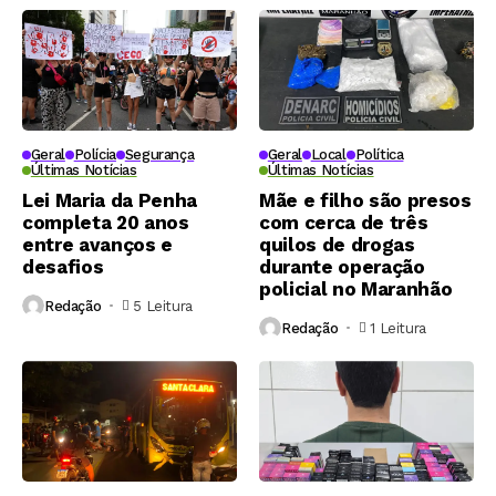
Geral
Polícia
Segurança
Geral
Local
Política
Últimas Notícias
Últimas Notícias
Lei Maria da Penha
Mãe e filho são presos
completa 20 anos
com cerca de três
entre avanços e
quilos de drogas
desafios
durante operação
policial no Maranhão
Redação
5 Leitura
Redação
1 Leitura