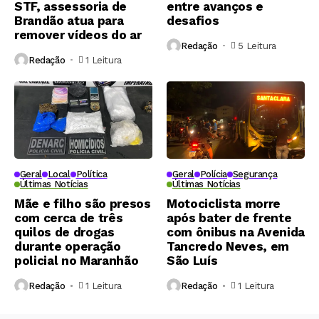
STF, assessoria de
entre avanços e
Brandão atua para
desafios
remover vídeos do ar
Redação
5 Leitura
Redação
1 Leitura
Geral
Local
Política
Geral
Polícia
Segurança
Últimas Notícias
Últimas Notícias
Mãe e filho são presos
Motociclista morre
com cerca de três
após bater de frente
quilos de drogas
com ônibus na Avenida
durante operação
Tancredo Neves, em
policial no Maranhão
São Luís
Redação
1 Leitura
Redação
1 Leitura