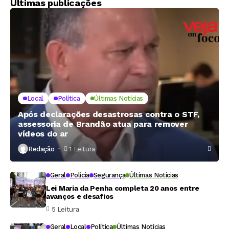
Últimas publicações
Local
Política
Últimas Notícias
Após declarações desastrosas contra o STF,
assessoria de Brandão atua para remover
vídeos do ar
Redação
1 Leitura
Geral
Polícia
Segurança
Últimas Notícias
Lei Maria da Penha completa 20 anos entre
avanços e desafios
5 Leitura
Geral
Local
Política
Últimas Notícias