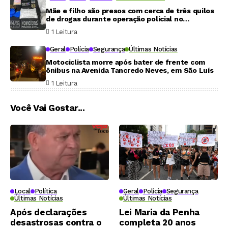
Mãe e filho são presos com cerca de três quilos
de drogas durante operação policial no
Maranhão
1 Leitura
Geral
Polícia
Segurança
Últimas Notícias
Motociclista morre após bater de frente com
ônibus na Avenida Tancredo Neves, em São Luís
1 Leitura
Você Vai Gostar...
Local
Política
Geral
Polícia
Segurança
Últimas Notícias
Últimas Notícias
Após declarações
Lei Maria da Penha
desastrosas contra o
completa 20 anos