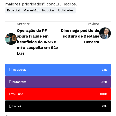
maiores prioridades”, concluiu Tedros.
Especial
Maranhão
Notícias
Utilidades
Anterior
Próximo
Operação da PF
Dino nega pedido de
apura fraude em
soltura de Deolane
benefícios do INSS e
Bezerra
mira suspeita em São
Luís
Facebook
23k
Instagram
32k
YouTube
100k
TikTok
23k